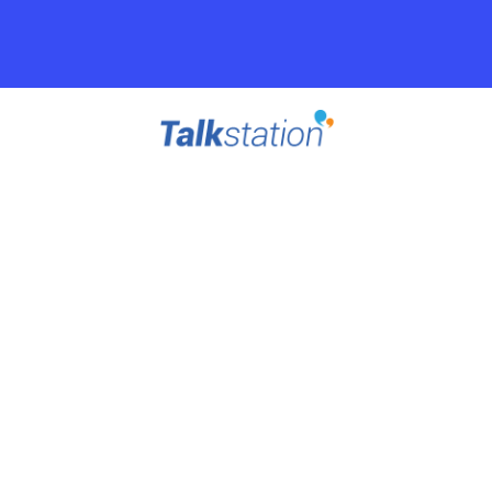
Menu
TS프로그램
수업후기
TS 스토리
레벨테스트
Change Teacher, Change Future
TS 커리큘럼
스토리라이팅
TS
수
레
TS
스
원
수
원서/비디오 목록
프
업
벨
커
토
서/
강
수강신청
로
후
테
리
리
비
신
고객센터
그
기
스
큘
라
디
청
이벤트
램
트
럼
이
오
나의 강의실
팅
목
나의정보
록
무료체험신청(회원가입)
수업 연기 & 보강 신청
Login